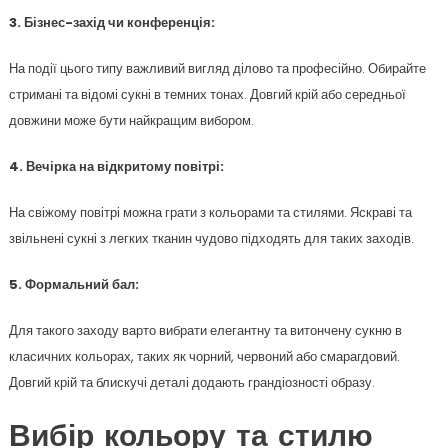
3. Бізнес-захід чи конференція:
На події цього типу важливий вигляд ділово та професійно. Обирайте
стримані та відомі сукні в темних тонах. Довгий крій або середньої
довжини може бути найкращим вибором.
4. Вечірка на відкритому повітрі:
На свіжому повітрі можна грати з кольорами та стилями. Яскраві та
звільнені сукні з легких тканин чудово підходять для таких заходів.
5. Формальний бал:
Для такого заходу варто вибрати елегантну та витончену сукню в
класичних кольорах, таких як чорний, червоний або смарагдовий.
Довгий крій та блискучі деталі додають грандіозності образу.
Вибір кольору та стилю