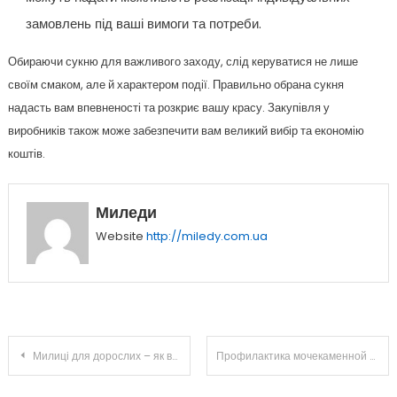
замовлень під ваші вимоги та потреби.
Обираючи сукню для важливого заходу, слід керуватися не лише
своїм смаком, але й характером події. Правильно обрана сукня
надасть вам впевненості та розкриє вашу красу. Закупівля у
виробників також може забезпечити вам великий вибір та економію
коштів.
Миледи
Website
http://miledy.com.ua
Навігація
Милиці для дорослих – як вибрати і що потрібно враховувати при покупці
Профилактика мочекаменной болезни
записів