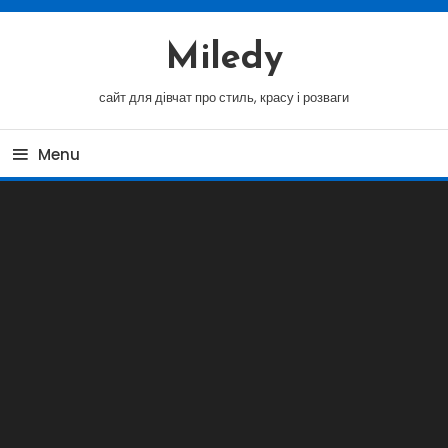
Skip
To
Miledy
Content
сайт для дівчат про стиль, красу і розваги
Menu