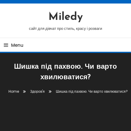
Skip
To
Miledy
Content
сайт для дівчат про стиль, красу і розваги
Menu
Шишка під пахвою. Чи варто
хвилюватися?
Home
Здоров'я
Шишка під пахвою. Чи варто хвилюватися?