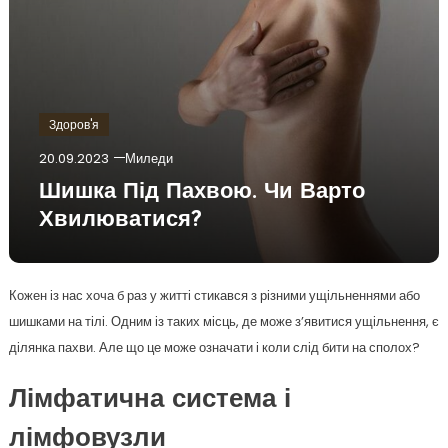
Здоров'я
20.09.2023
Миледи
Шишка Під Пахвою. Чи Варто
Хвилюватися?
Кожен із нас хоча б раз у житті стикався з різними ущільненнями або
шишками на тілі. Одним із таких місць, де може з’явитися ущільнення, є
ділянка пахви. Але що це може означати і коли слід бити на сполох?
Лімфатична система і
лімфовузли