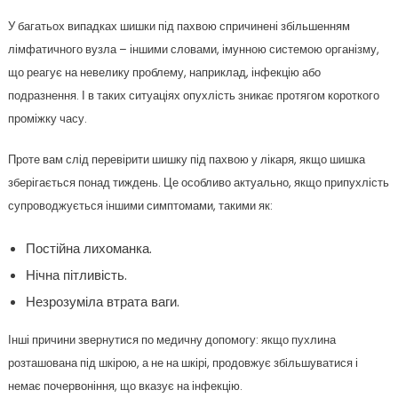
У багатьох випадках шишки під пахвою спричинені збільшенням
лімфатичного вузла – іншими словами, імунною системою організму,
що реагує на невелику проблему, наприклад, інфекцію або
подразнення. І в таких ситуаціях опухлість зникає протягом короткого
проміжку часу.
Проте вам слід перевірити шишку під пахвою у лікаря, якщо шишка
зберігається понад тиждень. Це особливо актуально, якщо припухлість
супроводжується іншими симптомами, такими як:
Постійна лихоманка.
Нічна пітливість.
Незрозуміла втрата ваги.
Інші причини звернутися по медичну допомогу: якщо пухлина
розташована під шкірою, а не на шкірі, продовжує збільшуватися і
немає почервоніння, що вказує на інфекцію.