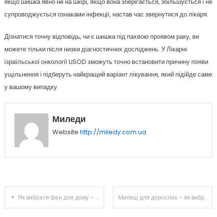
якщо шишка явно не на шкірі, якщо вона зберігається, збільшується і не
супроводжується ознаками інфекції, настав час звернутися до лікаря.
Дізнатися точну відповідь, чи є шишка під пахвою проявом раку, ви
можете тільки після низки діагностичних досліджень. У Лікарні
ізраїльської онкології LISOD зможуть точно встановити причину появи
ущільнення і підберуть найкращий варіант лікування, який підійде саме
у вашому випадку.
Миледи
Website
http://miledy.com.ua
Навігація
Як вибрати фен для дому – поради експерта
Милиці для дорослих – як вибрати і що потрібно враховувати при покупці