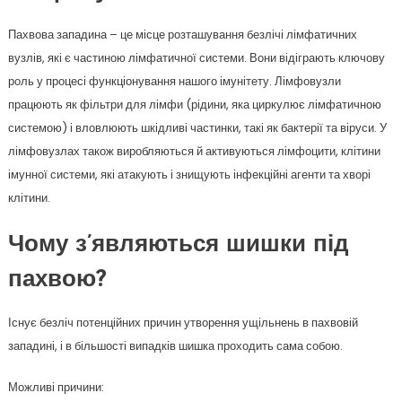
Пахвова западина – це місце розташування безлічі лімфатичних
вузлів, які є частиною лімфатичної системи. Вони відіграють ключову
роль у процесі функціонування нашого імунітету. Лімфовузли
працюють як фільтри для лімфи (рідини, яка циркулює лімфатичною
системою) і вловлюють шкідливі частинки, такі як бактерії та віруси. У
лімфовузлах також виробляються й активуються лімфоцити, клітини
імунної системи, які атакують і знищують інфекційні агенти та хворі
клітини.
Чому з’являються шишки під
пахвою?
Існує безліч потенційних причин утворення ущільнень в пахвовій
западині, і в більшості випадків шишка проходить сама собою.
Можливі причини: