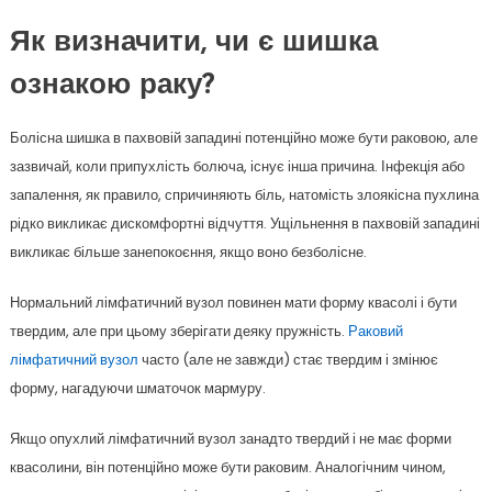
Як визначит
и,
чи є шишка
ознакою раку?
Болісна шишка в пахвовій западині потенційно може бути раковою, але
зазвичай, коли припухлість болюча, існує інша причина. Інфекція або
запалення, як правило, спричиняють біль, натомість злоякісна пухлина
рідко викликає дискомфортні відчуття. Ущільнення в пахвовій западині
викликає більше занепокоєння, якщо воно безболісне.
Нормальний лімфатичний вузол повинен мати форму квасолі і бути
твердим, але при цьому зберігати деяку пружність.
Раковий
лімфатичний вузол
часто (але не завжди) стає твердим і змінює
форму, нагадуючи шматочок мармуру.
Якщо опухлий лімфатичний вузол занадто твердий і не має форми
квасолини, він потенційно може бути раковим. Аналогічним чином,