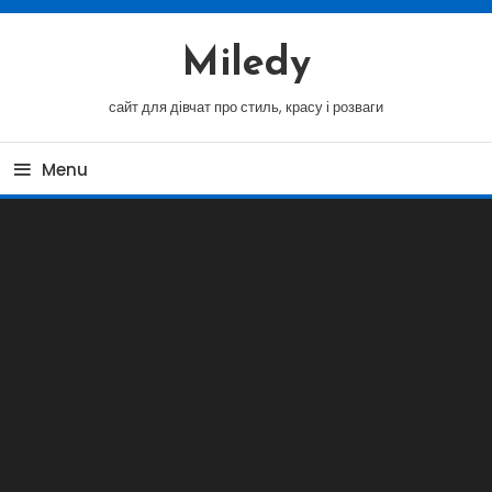
Skip
To
Miledy
Content
сайт для дівчат про стиль, красу і розваги
Menu