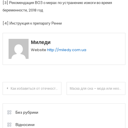
[3] Рекомендация ВОЗ о мерах по устранению изжоги во время
беременности, 2018 год
[4] Инструкция к препарату Ренни
Миледи
Website
http://miledy.com.ua
Навігація
Как избавиться от отечности?
Маска для сна – мода или необходимость
записів
Без рубрики
Відносини