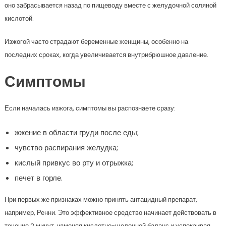
оно забрасывается назад по пищеводу вместе с желудочной соляной
кислотой.
Изжогой часто страдают беременные женщины, особенно на
последних сроках, когда увеличивается внутрибрюшное давление.
Симптомы
Если началась изжога, симптомы вы распознаете сразу:
жжение в области груди после еды;
чувство распирания желудка;
кислый привкус во рту и отрыжка;
печет в горле.
При первых же признаках можно принять антацидный препарат,
например, Ренни. Это эффективное средство начинает действовать в
течение 2 минут, изменяя кислотно-щелочной баланс и успокаивая