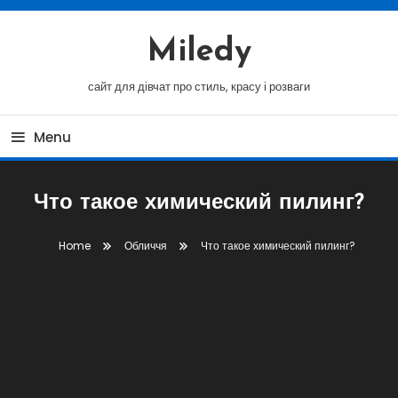
Skip
To
Miledy
Content
сайт для дівчат про стиль, красу і розваги
Menu
Что такое химический пилинг?
Home
Обличчя
Что такое химический пилинг?