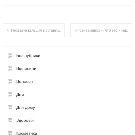
Навігація
Нехватка кальция в организме — признаки и последствия
Гиповитаминоз — что это и как бороться
записів
Без рубрики
Відносини
Волосся
Діти
Для дому
Здоров'я
Косметика