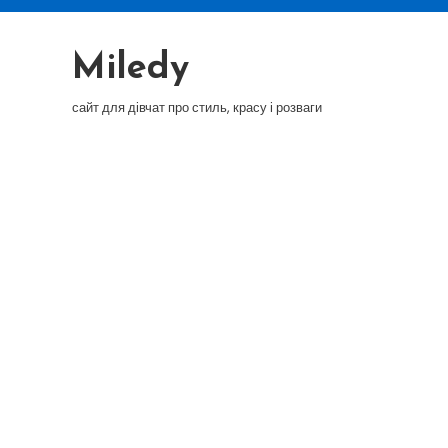
Skip
To
Miledy
Content
сайт для дівчат про стиль, красу і розваги