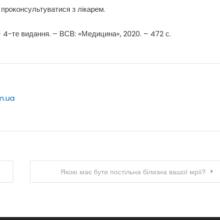
о проконсультуватися з лікарем.
– 4-те видання. – ВСВ: «Медицина», 2020. – 472 с.
m.ua
Якою має бути постільна білизна вашої мрії?