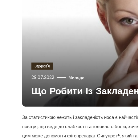
Здоров'я
29.07.2022
Миледи
Що Робити Із Закладе
За статистикою нежить і закладеність носа є найчаст
повітря, що веде до слабкості та головного болю, хоч
цим може допомогти фітопрепарат Синупрет®, який та