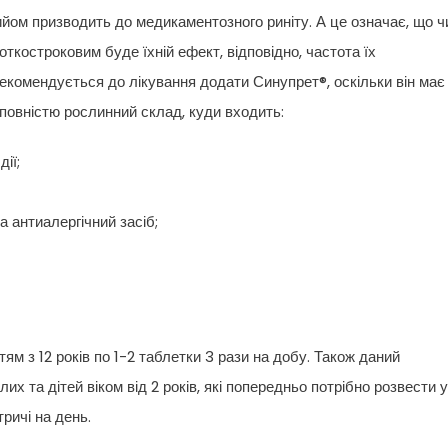
ийом призводить до медикаментозного риніту. А це означає, що 
ткостроковим буде їхній ефект, відповідно, частота їх
рекомендується до лікування додати Синупрет®, оскільки він має
 повністю рослинний склад, куди входить:
ії;
 антиалергічний засіб;
м з 12 років по 1-2 таблетки 3 рази на добу. Також даний
х та дітей віком від 2 років, які попередньо потрібно розвести у
ричі на день.