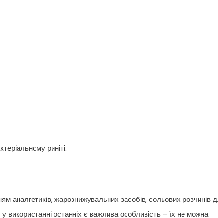
теріальному риніті.
ям аналгетиків, жарознижувальних засобів, сольових розчинів 
у використанні останніх є важлива особливість – їх не можна