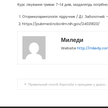
Курс лікування триває 7-14 днів, заздалегідь потрібн
Оториноларингологія: підручник / Д.І. Заболотний. 
https://pubmed.ncbi.nlm.nih.gov/24021823/
Миледи
Website
http://miledy.co
Навігація
Правильний спосіб боротьби з прищами у дорослих
записів