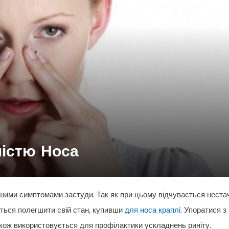
ністю Носа
ішими симптомами застуди. Так як при цьому відчувається неста
еться полегшити свій стан, купивши
для носа краплі
. Упоратися з
кож використовується для профілактики ускладнень риніту.