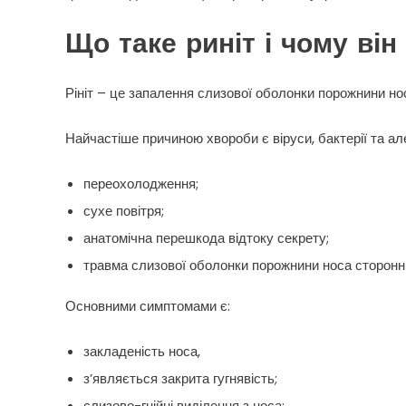
Що таке риніт і чому він
Рініт – це запалення слизової оболонки порожнини но
Найчастіше причиною хвороби є віруси, бактерії та а
переохолодження;
сухе повітря;
анатомічна перешкода відтоку секрету;
травма слизової оболонки порожнини носа сторонні
Основними симптомами є:
закладеність носа,
з’являється закрита гугнявість;
слизово-гнійні виділення з носа;