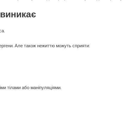
 виникає
са.
лергени. Але також нежиттю можуть сприяти:
ми тілами або маніпуляціями.