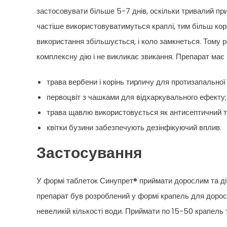
застосовувати більше 5-7 днів, оскільки тривалий пр
частіше використовуватимуться краплі, тим більш коро
використання збільшується, і коло замкнеться. Тому 
комплексну дію і не викликає звикання. Препарат має
трава вербени і корінь тирличу для протизапальної д
первоцвіт з чашками для відхаркувального ефекту;
трава щавлю використовується як антисептичний та
квітки бузини забезпечують дезінфікуючий вплив.
Застосування
У формі таблеток Синупрет® приймати дорослим та дітя
препарат був розроблений у формі крапель для доросли
невеликій кількості води. Приймати по 15-50 крапель т